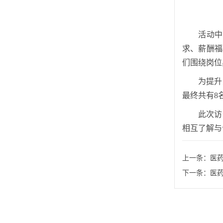
活动中
求、薪酬福
们围绕岗位
为提升
最终共有8
此次访
相互了解与
上一条：
医
下一条：
医