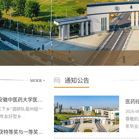
通知公告
MOER +
安中学子探寻药都乡村康养民生答卷——安徽中医药大学医药经济管理学院“三下乡”实践团调研纪实
医药
三下乡”调研队亳州组一
2026-0
友好型乡...
尊敬的
年毕业
我校学子双赛道闪耀“三创赛”国赛舞台 斩获特等奖与一等奖历史突破